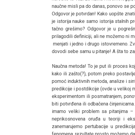
naučne misli pa do danas, ponovo se post
Odgovor je potvrdan! Kako uopšte znati 
je istorija nauke samo istorija stalnih 
tačno grešimo? Odgovor je u pogrešn
prilagodili definiciji, ali ne možemo ni
menjati i jedno i drugo istovremeno. Zv
dovodi sebe samu u pitanje! A šta to z
Naučna metoda! To je put ili proces ko
kako ili zašto(?), potom preko postavl
pomoć induktivnih metoda, analize i si
predikcije i postdikcije (ovde u velikoj
eksperimentom ili posmatranjem, ponovlj
biti potvrđena ili odbačena činjenicama.
imamo veliki problem sa pitanjima –
neprikosnovena oruđa u teoriji i ek
zanemarujemo pertubacije u predikcij
fenomena, rezultate prosto možemo da