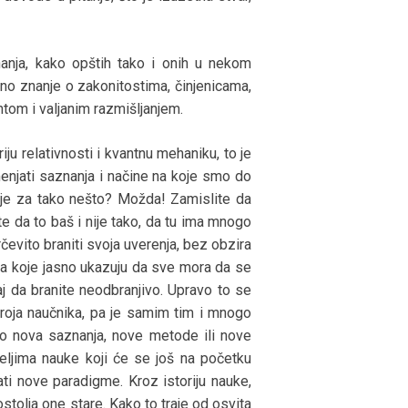
nanja, kako opštih tako i onih u nekom
ano znanje o zakonitostima, činjenicama,
tom i valjanim razmišljanjem.
u relativnosti i kvantnu mehaniku, to je
enjati saznanja i načine na koje smo do
danje za tako nešto? Možda! Zamislite da
 da to baš i nije tako, da tu ima mnogo
čevito braniti svoja uverenja, bez obzira
, a koje jasno ukazuju da sve mora da se
aj da branite neodbranjivo. Upravo to se
broja naučnika, pa je samim tim i mnogo
to nova saznanja, nove metode ili nove
teljima nauke koji će se još na početku
vati nove paradigme. Kroz istoriju nauke,
stolja one stare. Kako to traje od osvita