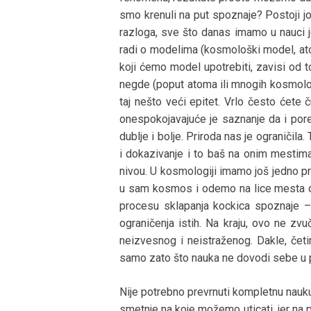
smo krenuli na put spoznaje? Postoji jo
razloga, sve što danas imamo u nauci
radi o modelima (kosmološki model, ato
koji ćemo model upotrebiti, zavisi od 
negde (poput atoma ili mnogih kosmološ
taj nešto veći epitet. Vrlo često ćete 
onespokojavajuće je saznanje da i por
dublje i bolje. Priroda nas je ograničila
i dokazivanje i to baš na onim mesti
nivou. U kosmologiji imamo još jedno p
u sam kosmos i odemo na lice mesta ono
procesu sklapanja kockica spoznaje –
ograničenja istih. Na kraju, ovo ne zv
neizvesnog i neistraženog. Dakle, čet
samo zato što nauka ne dovodi sebe u p
Nije potrebno prevrnuti kompletnu nauku 
smetnje na koje možemo uticati, jer na 