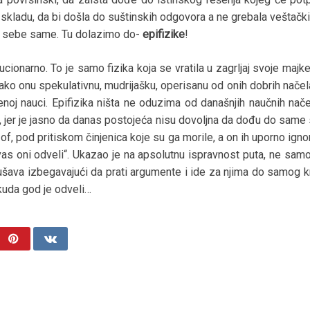
t u skladu, da bi došla do suštinskih odgovora a ne grebala veštač
d sebe same. Tu dolazimo do-
epifizike
!
cionarno. To je samo fizika koja se vratila u zagrljaj svoje majke
ako onu spekulativnu, mudrijašku, operisanu od onih dobrih načela 
noj nauci. Epifizika ništa ne oduzima od današnjih naučnih nač
đa, jer je jasno da danas postojeća nisu dovoljna da dođu do same 
zof, pod pritiskom činjenica koje su ga morile, a on ih uporno ignor
vas oni odveli“. Ukazao je na apsolutnu ispravnost puta, ne sam
ušava izbegavajući da prati argumente i ide za njima do samog k
 kuda god je odveli…