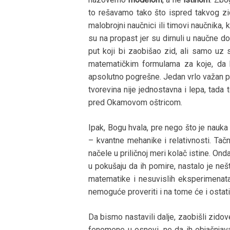
to rešavamo tako što ispred takvog zi
malobrojni naučnici ili timovi naučnika, 
su na propast jer su dirnuli u naučne 
put koji bi zaobišao zid, ali samo uz
matematičkim formulama za koje, da b
apsolutno pogrešne. Jedan vrlo važan p
tvorevina nije jednostavna i lepa, tada
pred Okamovom oštricom.
Ipak, Bogu hvala, pre nego što je nauka
– kvantne mehanike i relativnosti. Tač
načele u priličnoj meri kolač istine. On
u pokušaju da ih pomire, nastalo je neš
matematike i nesuvislih eksperimenat
nemoguće proveriti i na tome će i ostati
Da bismo nastavili dalje, zaobišli zidov
fenomene u osnovi, ne da ih objašnjava