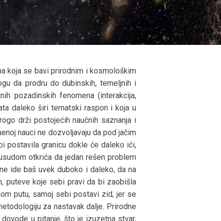
ina koja se bavi prirodnim i kosmološkim
gu da prodru do dubinskih, temeljnih i
nih pozadinskih fenomena (interakcija,
vata daleko širi tematski raspon i koja u
rogo drži postojećih naučnih saznanja i
menoj nauci ne dozvoljavaju da pod jačim
 postavila granicu dokle će daleko ići,
od usudom otkrića da jedan rešen problem
 ne ide baš uvek duboko i daleko, da na
, puteve koje sebi pravi da bi zaobišla
om putu, samoj sebi postavi zid, jer se
 metodologiju za nastavak dalje. Prirodne
 dovode u pitanje, što je izuzetna stvar,