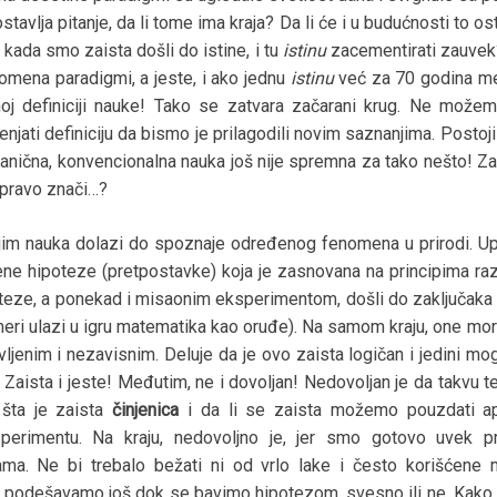
avlja pitanje, da li tome ima kraja? Da li će i u budućnosti to os
kada smo zaista došli do istine, i tu
istinu
zacementirati zauvek
promena paradigmi, a jeste, i ako jednu
istinu
već za 70 godina m
oj definiciji nauke! Tako se zatvara začarani krug. Ne može
 menjati definiciju da bismo je prilagodili novim saznanjima. Posto
anična, konvencionalna nauka još nije spremna za tako nešto! Za
apravo znači…?
jim nauka dolazi do spoznaje određenog fenomena u prirodi. Up
jene hipoteze (pretpostavke) koja je zasnovana na principima ra
nteze, a ponekad i misaonim eksperimentom, došli do zaključaka k
 meri ulazi u igru matematika kao oruđe). Na samom kraju, one mora
enim i nezavisnim. Deluje da je ovo zaista logičan i jedini mogu
 Zaista i jeste! Međutim, ne i dovoljan! Nedovoljan je da takvu te
 šta je zaista
činjenica
i da li se zaista možemo pouzdati 
sperimentu. Na kraju, nedovoljno je, jer smo gotovo uvek pr
ama. Ne bi trebalo bežati ni od vrlo lake i često korišćene
 podešavamo još dok se bavimo hipotezom, svesno ili ne. Kako