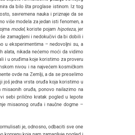
ira da bilo šta proglase istinom. Iz tog
prosto, savremena nauka i priznaje da se
mo više modela za jedan isti fenomen, a
 pojma
model
, koriste pojam
hipoteza
, jer
 zamagljeni i nedokučivi da bi dobili i
o u eksperimentima – nedovoljni su, a
ih alata, nikada nećemo moći da vidimo
 ali i u oruđima koje koristimo za proveru
tomskom nivou i na najvećem kosmičkom
mente ovde na Zemlji, a da se preselimo
 još jedna vrsta oruđa koja koristimo u
h misaonih oruđa, ponovo nailazimo na
vi sebi prilično kratak pogled u lepote
ičenje misaonog oruđa i naučne dogme –
formulisati je, odnosno, odbaciti sve one
kao koprenu koja nam zamagljuje pogled i