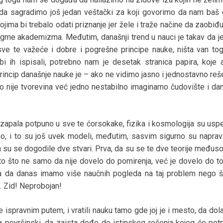
da sagradimo još jedan veštački za koji govorimo da nam baš 
kojima bi trebalo odati priznanje jer žele i traže načine da zaobiđ
dogme akademizma. Međutim, današnji trend u nauci je takav da j
 sve te važeće i dobre i pogrešne principe nauke, ništa van to
i ih ispisali, potrebno nam je desetak stranica papira, koje
rincip današnje nauke je – ako ne vidimo jasno i jednostavno re
 to nije tvorevina već jedno nestabilno imaginarno čudovište i da
 zapala potpuno u sve te ćorsokake, fizika i kosmologija su usp
no, i to su još uvek modeli, međutim, sasvim sigurno su napravi
da su se dogodile dve stvari. Prva, da su se te dve teorije međuso
to što ne samo da nije dovelo do pomirenja, već je dovelo do toli
a da danas imamo više naučnih pogleda na taj problem nego š
. Zid! Neprobojan!
e ispravnim putem, i vratili nauku tamo gde joj je i mesto, da do
 površinski, da zaista dođe do istinskog rešenja kojeg će potp