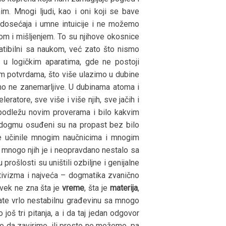
m. Mnogi ljudi, kao i oni koji se bave
edosećaja i umne intuicije i ne možemo
mom i mišljenjem. To su njihove okosnice
patibilni sa naukom, već zato što nismo
 u logičkim aparatima, gde ne postoji
nim potvrdama, što više ulazimo u dubine
o ne zanemarljive. U dubinama atoma i
tore, sve više i više njih, sve jačih i
 podležu novim proverama i bilo kakvim
nu dogmu osuđeni su na propast bez bilo
e učinile mnogim naučnicima i mnogim
a mnogo njih je i neopravdano nestalo sa
rošlosti su uništili ozbiljne i genijalne
itivizma i najveća – dogmatika zvanično
uvek ne zna šta je
vreme
, šta je
materija
,
ate vrlo nestabilnu građevinu sa mnogo
š tri pitanja, a i da taj jedan odgovor
o da zavirimo, ili prosto ne možemo, pa