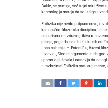
Dakle, ne primirje, već trajni mir i živo
kosmologija moraju da se izdignu izna
Epifizika nije nešto potpuno novo, revolu
kao naučno-filozofsku disciplinu, ali nik
amputiranu od zdravog tkiva u savreme
pitanja, pogleda, umnih i fizikalnih oru
I ono najbitnije – Entoni Flu, čuveni filo
i izjavio: „Sledite argumente kuda god 
uporno oglušavala i nastavlja da se ogl
o razlozima! Epifizika prati argumente,