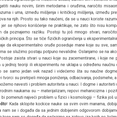
atiti nauku novim, širim metodama i oruđima, naročito misaoni
zuma i uma, između mišljenja i kritičkog mišljenja, između pr
ova na njih. Prosto su tako naučeni, da se u nauci koriste razu
jer se njihovo korišćenje ne praktikuje, ne zato što nisu kom
 da poznajemo razliku. Postoji tu još mnogo stvari, naročito
čkih principa. Što se tiče fizičkih ograničenja u eksperimental
taje da eksperimentalno oruđe poseduje mane koje su sve, sam
 se služimo postaju potpuno nevalidne. Oslanjamo se na akcelera
Postoje zaista stvari u nauci koje su zacementirane, i koje ne
a u jednoj teoriji ili eksperimentu ne uklapa u određenu nauč
timo se samo jedan vek nazad i videćemo šta su naučne dogm
vi tvorci su pretrpeli mnoga poniženja, odbacivanja, podsmehe, 
o navesti i problem autoriteta u nauci. I dogme i autoriteti u p
prirodnim naukama su – materijalizam, repovi mehanicizma i poz
 bi pomenuti najveći problem u fizici i kosmologiji – fizika još 
ešto
! Kada sklopite kockice nauke sa svim ovim manama, dobij
a nam se i događa da sa jednim dobijenim odgovorom dobijamo jo
g toga nam se događa da nailazimo na zidove iza kojih ne želim