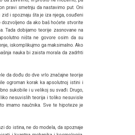
on pravi smetnju da nastavimo put. Oni
u zid i spoznaju šta je iza njega, osuđeni
e dozvoljeno da ako baš hoćete stvorite
ga. Tada dobijamo teorije zasnovane na
 apsolutno ništa ne govore osim da su
šenje, iskomplikujmo ga maksimalno. Ako
našnja nauka bi zaista morala da zadrhti
ele da dođu do dve vrlo značajne teorije
le ogroman korak ka apsolutnoj istini i
bno sukobile i u velikoj su svađi. Drugo,
ko nesuvislih teorija i toliko nesuvisle
to imamo naučnika. Sve te hipoteze je
lazi do istina, ne do modela, da spoznaje
isati i kvantna mehanika i kosmologija.