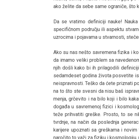
ako želite da sebe same ograniče, što ko
Da se vratimo definiciji nauke! Nauka
specifičnom području ili aspektu stvarn
uzrocima i pojavama u stvarnosti, steč
Ako su nas nešto savremena fizika i kos
da imamo veliki problem sa navedenom d
njih došli kako bi ih prilagodili defin
sedamdeset godina života posvetite isk
neispravnosti. Teško da ćete priznati po
na to što ste svesni da nisu baš isprav
menja, grčevito i na bilo koji i bilo k
događa u savremenoj fizici i kosmologi
teže prihvatiti greške. Prosto, to se
tvrdnje, na način da poslednja generac
karijere upoznati sa greškama i novim te
naročito to važi za fiziku i kosmologiju