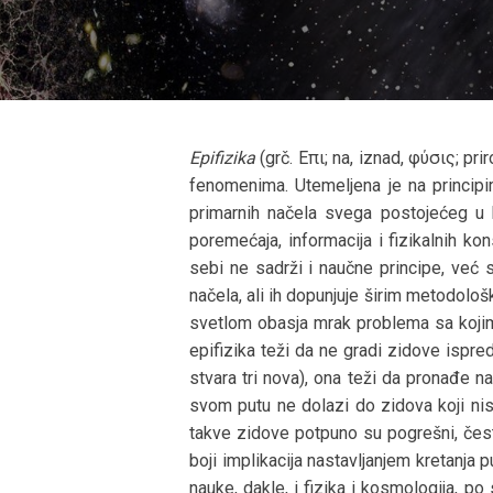
Epifizika
(grč. Επι; na, iznad, φύσις; p
fenomenima. Utemeljena je na principi
primarnih načela svega postojećeg u k
poremećaja, informacija i fizikalnih kon
sebi ne sadrži i naučne principe, već 
načela, ali ih dopunjuje širim metodolo
svetlom obasja mrak problema sa kojim 
epifizika teži da ne gradi zidove ispre
stvara tri nova), ona teži da pronađe 
svom putu ne dolazi do zidova koji nis
takve zidove potpuno su pogrešni, čest
boji implikacija nastavljanjem kretanja 
nauke, dakle, i fizika i kosmologija, po