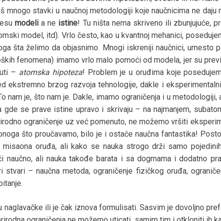
š mnogo stavki u naučnoj metodologiji koje naučnicima ne daju m
 jesu
modeli
a ne
istine
! Tu ništa nema skriveno ili zbunjujuće, 
mski model, itd). Vrlo često, kao u kvantnoj mehanici, poseduje
toga šta želimo da objasnimo. Mnogi iskreniji naučnici, umesto
kih fenomena) imamo vrlo malo pomoći od modela, jer su previše
čuti –
atomska hipoteza
! Problem je u oruđima koje posedujem
ed ekstremno brzog razvoja tehnologije, dakle i eksperimentaln
. To nam je, što nam je. Dakle, imamo ograničenja i u metodologiji,
ma gde se prave istine upravo i skrivaju – na najmanjem, suba
rirodno ograničenje uz već pomenuto, ne možemo vršiti eksperi
ga što proučavamo, bilo je i ostaće naučna fantastika! Postoji
 misaona oruđa, ali kako se nauka strogo drži samo pojedini
uči naučno, ali nauka takođe barata i sa dogmama i dodatno pra
iri stvari – naučna metoda, ograničenje fizičkog oruđa, ogran
itanje.
naglavačke ili je čak iznova formulisati. Sasvim je dovoljno pre
prirodna ograničenja ne možemo uticati, samim tim i otkloniti ih 