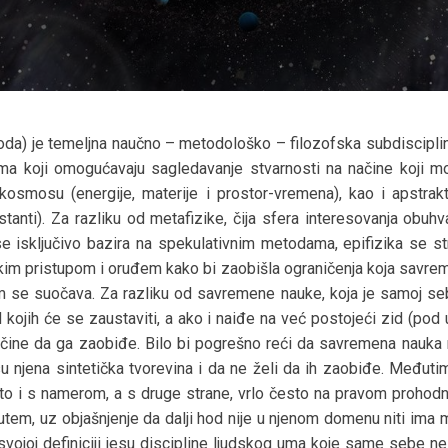
riroda) je temeljna naučno – metodološko – filozofska subdiscipl
ma koji omogućavaju sagledavanje stvarnosti na načine koji mo
osmosu (energije, materije i prostor-vremena), kao i apstrakt
stanti). Za razliku od metafizike, čija sfera interesovanja obuh
se isključivo bazira na spekulativnim metodama, epifizika se st
škim pristupom i oruđem kako bi zaobišla ograničenja koja savre
se suočava. Za razliku od savremene nauke, koja je samoj sebi
d kojih će se zaustaviti, a ako i naiđe na već postojeći zid (p
načine da ga zaobiđe. Bilo bi pogrešno reći da savremena nauka
u njena sintetička tvorevina i da ne želi da ih zaobiđe. Međutim
o i s namerom, a s druge strane, vrlo često na pravom prohodn
putem, uz objašnjenje da dalji hod nije u njenom domenu niti ima
 svojoj definiciji jesu discipline ljudskog uma koje same sebe ne