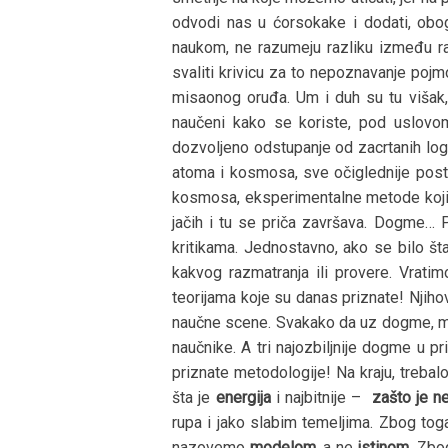
odvodi nas u ćorsokake i dodati, obog
naukom, ne razumeju razliku između ra
svaliti krivicu za to nepoznavanje pojm
misaonog oruđa. Um i duh su tu višak, 
naučeni kako se koriste, pod uslovom
dozvoljeno odstupanje od zacrtanih logi
atoma i kosmosa, sve očiglednije pos
kosmosa, eksperimentalne metode kojima
jačih i tu se priča završava. Dogme… 
kritikama. Jednostavno, ako se bilo št
kakvog razmatranja ili provere. Vra
teorijama koje su danas priznate! Njiho
naučne scene. Svakako da uz dogme, možem
naučnike. A tri najozbiljnije dogme u 
priznate metodologije! Na kraju, trebalo
šta je
energija
i najbitnije –
zašto je n
rupa i jako slabim temeljima. Zbog tog
nazovemo
modelom
, a ne
istinom
. Zbo