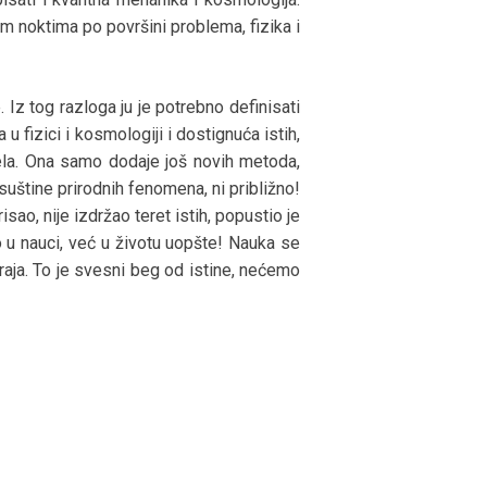
kim noktima po površini problema, fizika i
. Iz tog razloga ju je potrebno definisati
u fizici i kosmologiji i dostignuća istih,
ela. Ona samo dodaje još novih metoda,
suštine prirodnih fenomena, ni približno!
isao, nije izdržao teret istih, popustio je
o u nauci, već u životu uopšte! Nauka se
raja. To je svesni beg od istine, nećemo