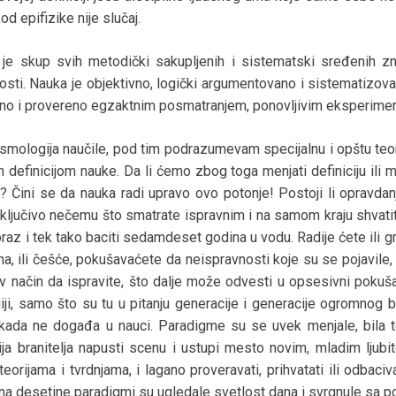
d epifizike nije slučaj.
 je skup svih metodički sakupljenih i sistematski sređenih z
osti. Nauka je objektivno, logički argumentovano i sistematizov
eno i provereno egzaktnim posmatranjem, ponovljivim eksperimen
mologija naučile, pod tim podrazumevam specijalnu i opštu teorij
efinicijom nauke. Da li ćemo zbog toga menjati definiciju ili m
iciji? Čini se da nauka radi upravo ovo potonje! Postoji li oprav
ljučivo nečemu što smatrate ispravnim i na samom kraju shvatite
raz i tek tako baciti sedamdeset godina u vodu. Radije ćete ili gr
na, ili češće, pokušavaćete da neispravnosti koje su se pojavile
akav način da ispravite, što dalje može odvesti u opsesivni pokuš
ji, samo što su tu u pitanju generacije i generacije ogromnog 
 nikada ne događa u nauci. Paradigme su se uvek menjale, bila 
ija branitelja napusti scenu i ustupi mesto novim, mladim ljubi
orijama i tvrdnjama, i lagano proveravati, prihvatati ili odbaci
, na desetine paradigmi su ugledale svetlost dana i svrgnule sa po