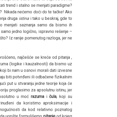
tati trend i stalno se menjati paradigme?
? Nikada nećemo doći do te tačke! Ako
enja druga
istina
i tako u beskraj, gde to
mo menjati saznanja samo da bismo ih
ji samo jedno logično, ispravno rešenje –
što? Iz ranije pomenutog razloga, jer ne
rošćeno, najčešće se kreće od pitanja ,
zuma (logike i kauzalnosti) da bismo uz
oji bi nam u osnovi morali dati izvesne
ju biti potvrđeni ili odbačene fizikalnim
ći put u stvaranju jedne teorije koja će
oriju proglasimo za apsolutnu istinu, jer
apsolutno u moć
razuma
i
čula
, koji su
inuđeni da koristimo aproksimacije i
 mogućnosti da kod relativno poznatog
 da uopšte formulišemo
pitanje
od kojeg