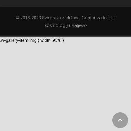
© 2018-2023 Sva prava zadržana.
Centar za fiziku i
kosmologiju, Valjevo
.w-gallery-item img { width: 95%; }