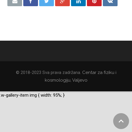
© 2018-2023 Sva prava zadržana.
Centar za fiziku i
kosmologiju, Valjevo
.w-gallery-item img { width: 95%; }