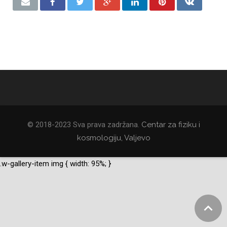
© 2018-2023 Sva prava zadržana.
Centar za fiziku i
kosmologiju, Valjevo
.w-gallery-item img { width: 95%; }