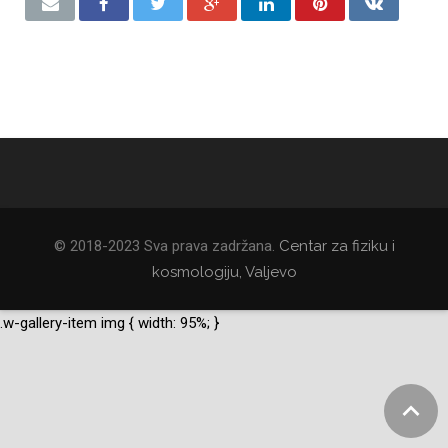
© 2018-2023 Sva prava zadržana.
Centar za fiziku i
kosmologiju, Valjevo
.w-gallery-item img { width: 95%; }